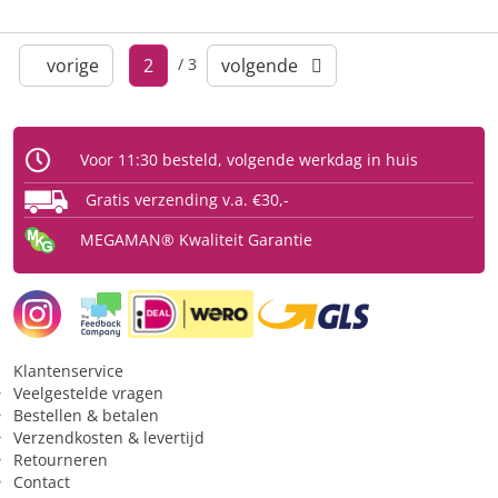
/
3
vorige
2
volgende
Voor 11:30 besteld, volgende werkdag in huis
Gratis verzending v.a. €30,-
MEGAMAN® Kwaliteit Garantie
Klantenservice
Veelgestelde vragen
Bestellen & betalen
Verzendkosten & levertijd
Retourneren
Contact