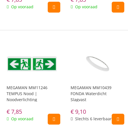
Op vooraad
Op vooraad
MEGAMAN MM11246
MEGAMAN MM10439
TEMPUS Nood |
FONDA Waterdicht
Noodverlichting
Slagvast
€
7,85
€
9,10
Op vooraad
Slechts 6 leverbaar