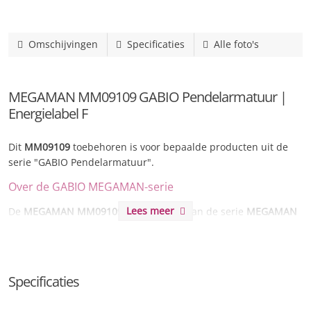
Omschijvingen
Specificaties
Alle foto's
MEGAMAN MM09109 GABIO Pendelarmatuur |
Energielabel F
Dit
MM09109
toebehoren is voor bepaalde producten uit de
serie "GABIO Pendelarmatuur".
Over de GABIO MEGAMAN-serie
Lees meer
De
MEGAMAN MM09109
is onderdeel van de serie
MEGAMAN
GABIO
. Deze aluminium ledbalken met een minimalistisch
ontwerp zijn zeer geschikt voor kantoorruimtes en soortgelijke
grote open ruimtes. De ruimte wordt evenwichtig verlicht
waardoor er meer rust ontstaat en het licht niet vermoeit.
Specificaties
Maak diverse vormen door meerdere GABIO elementen aan
elkaar te koppelen. Dankzij de X,T en L LED Louvre