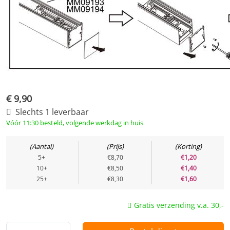
Functie
Dimbaar
Nee
Bewegingssensor
Nee
Lichtsensor
Nee
€
9,90
Fysiek
Slechts 1 leverbaar
Vóór 11:30 besteld, volgende werkdag in huis
Type
Accessoire
Lamp
Meegeleverd
Aantal
Prijs
Korting
5+
€8,70
€1,20
10+
€8,50
€1,40
Toepassing
25+
€8,30
€1,60
Geschikt voor constante
Nee
Gratis verzending v.a. 30,-
spanning