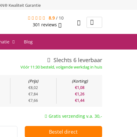
® Kwaliteit Garantie
8.9
/
10
301
reviews
matie
Blog
Slechts 6 leverbaar
Vóór 11:30 besteld, volgende werkdag in huis
Prijs
Korting
€8,02
€1,08
€7,84
€1,26
€7,66
€1,44
Gratis verzending v.a. 30,-
Bestel direct