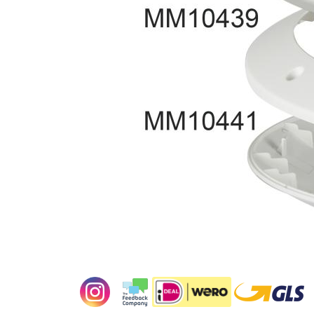
Bewegingssensor
Nee
Lichtsensor
Nee
Fysiek
Type
Accessoir
Toepassing
Geschikt voor constante spanning
Nee