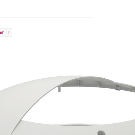
eer
erdicht Slagvast
id IK10