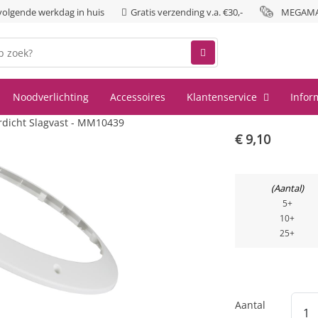
 volgende werkdag in huis
Gratis verzending v.a. €30,-
MEGAMAN
Noodverlichting
Accessoires
Klantenservice
Infor
cht Slagvast - MM10439
€
9,10
Aantal
5+
10+
25+
Aantal