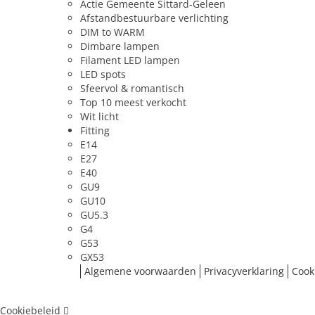
Actie Gemeente Sittard-Geleen
Afstandbestuurbare verlichting
DIM to WARM
Dimbare lampen
Filament LED lampen
LED spots
Sfeervol & romantisch
Top 10 meest verkocht
Wit licht
Fitting
E14
E27
E40
GU9
GU10
GU5.3
G4
G53
GX53
Algemene voorwaarden
Privacyverklaring
Cook
Cookiebeleid