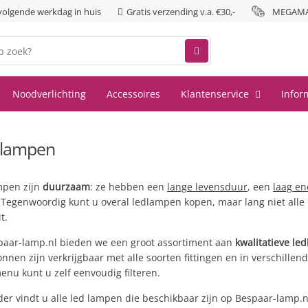
 volgende werkdag in huis
Gratis verzending v.a. €30,-
MEGAMAN
Noodverlichting
Accessoires
Klantenservice
Infor
 lampen
mpen zijn
duurzaam
: ze hebben een
lange levensduur
, een
laag en
 Tegenwoordig kunt u overal ledlampen kopen, maar lang niet alle l
t.
spaar-lamp.nl bieden we een groot assortiment aan
kwalitatieve le
onnen zijn verkrijgbaar met alle soorten fittingen en in verschillend
enu kunt u zelf eenvoudig filteren.
er vindt u alle led lampen die beschikbaar zijn op Bespaar-lamp.n