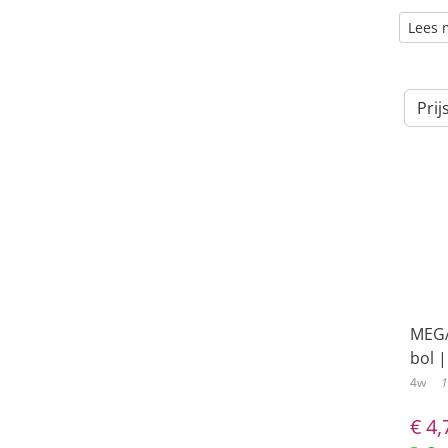
Lees 
Prij
MEGA
bol |
4w
1
€
4,