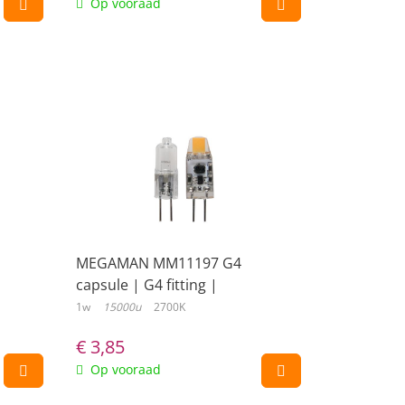
Op vooraad
MEGAMAN MM11197 G4
capsule | G4 fitting |
Energiela...
1w
15000u
2700K
€
3,85
Op vooraad