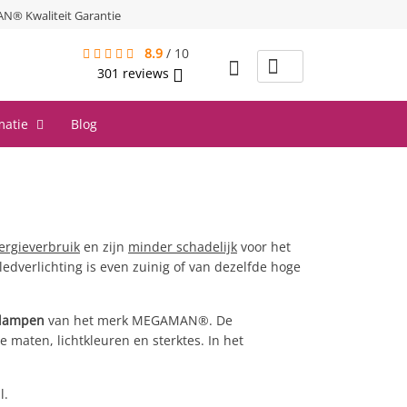
® Kwaliteit Garantie
8.9
/
10
301
reviews
matie
Blog
ergieverbruik
en zijn
minder schadelijk
voor het
edverlichting is even zuinig of van dezelfde hoge
dlampen
van het merk MEGAMAN®. De
e maten, lichtkleuren en sterktes. In het
l.