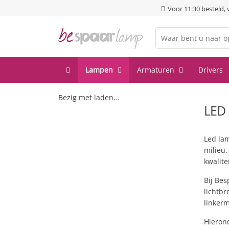
Voor 11:30 besteld,
Lampen
Armaturen
Drivers
Bezig met laden...
LED
Led la
milieu.
kwalitei
Bij Be
lichtbr
linkerm
Hierond