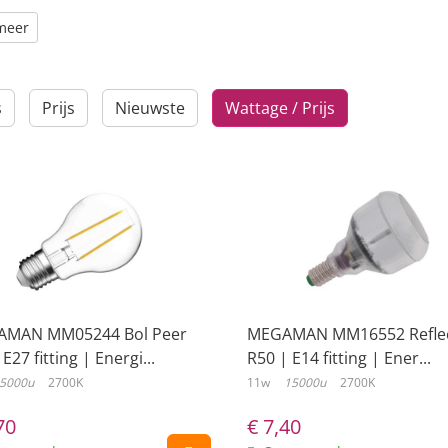
meer
s
Prijs
Nieuwste
Wattage / Prijs
MAN MM05244 Bol Peer
MEGAMAN MM16552 Refle
 E27 fitting | Energi...
R50 | E14 fitting | Ener...
5000u
2700K
11w
15000u
2700K
70
€
7,40