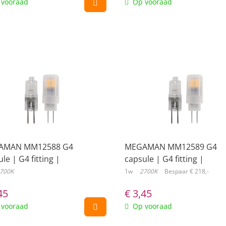
vooraad
Op vooraad
AMAN MM12588 G4
MEGAMAN MM12589 G4
le | G4 fitting |
capsule | G4 fitting |
iela...
Energiela...
700K
1w
2700K
Bespaar € 218,-
45
€
3,45
vooraad
Op vooraad