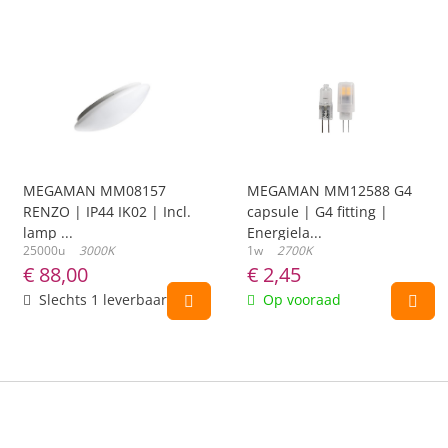
MEGAMAN MM08157
MEGAMAN MM12588 G4
RENZO | IP44 IK02 | Incl.
capsule | G4 fitting |
lamp ...
Energiela...
25000u
3000K
1w
2700K
€
88,00
€
2,45
Slechts 1 leverbaar
Op vooraad