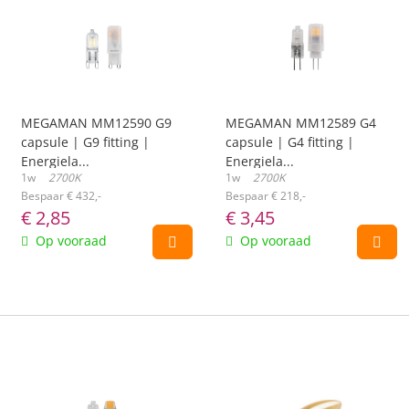
MEGAMAN MM12590 G9
MEGAMAN MM12589 G4
capsule | G9 fitting |
capsule | G4 fitting |
Energiela...
Energiela...
1w
2700K
1w
2700K
Bespaar € 432,-
Bespaar € 218,-
€
2,85
€
3,45
Op vooraad
Op vooraad