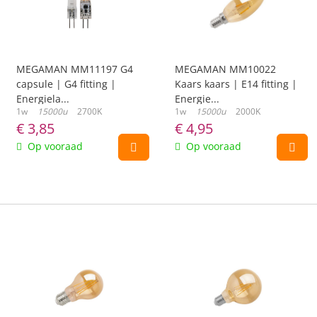
MEGAMAN MM11197 G4
MEGAMAN MM10022
capsule | G4 fitting |
Kaars kaars | E14 fitting |
Energiela...
Energie...
1w
15000u
2700K
1w
15000u
2000K
€
3,85
€
4,95
Op vooraad
Op vooraad