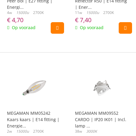
Peer bol | E27 fitting |
Reflector R50 | E14 fitting
Energi...
| Ener...
4w
15000u
2700K
11w
15000u
2700K
€
4,70
€
7,40
Op vooraad
Op vooraad
MEGAMAN MM05242
MEGAMAN MM09552
Kaars kaars | E14 fitting |
CARDO | IP20 IK01 | Incl.
Energie...
lamp ...
2w
15000u
2700K
38w
3000K