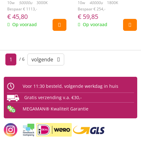
10w
50000u
3000K
10w
40000u
1800K
Bespaar € 1113,-
Bespaar € 254,-
€
45,80
€
59,85
Op vooraad
Op vooraad
/
6
1
volgende
Voor 11:30 besteld, volgende werkdag in huis
Gratis verzending v.a. €30,-
MEGAMAN® Kwaliteit Garantie