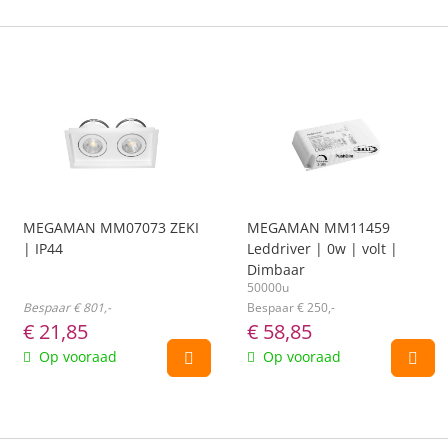
MEGAMAN MM07073 ZEKI
MEGAMAN MM11459
| IP44
Leddriver | 0w | volt |
Dimbaar
50000u
Bespaar € 801,-
Bespaar € 250,-
€
21,85
€
58,85
Op vooraad
Op vooraad