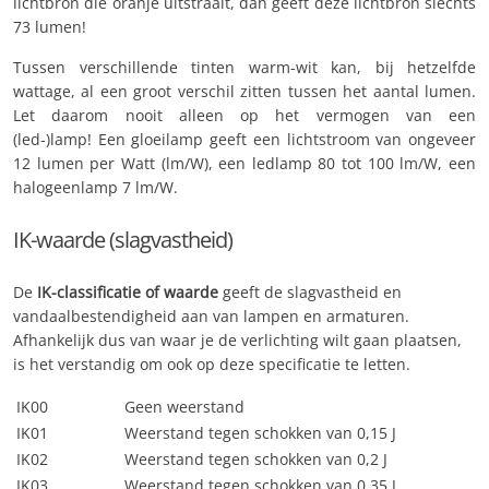
lichtbron die oranje uitstraalt, dan geeft deze lichtbron slechts
73 lumen!
Tussen verschillende tinten warm-wit kan, bij hetzelfde
wattage, al een groot verschil zitten tussen het aantal lumen.
Let daarom nooit alleen op het vermogen van een
(led-)lamp! Een gloeilamp geeft een lichtstroom van ongeveer
12 lumen per Watt (lm/W), een ledlamp 80 tot 100 lm/W, een
halogeenlamp 7 lm/W.
IK-waarde (slagvastheid)
De
IK-classificatie of waarde
geeft de slagvastheid en
vandaalbestendigheid aan van lampen en armaturen.
Afhankelijk dus van waar je de verlichting wilt gaan plaatsen,
is het verstandig om ook op deze specificatie te letten.
IK00
Geen weerstand
IK01
Weerstand tegen schokken van 0,15 J
IK02
Weerstand tegen schokken van 0,2 J
IK03
Weerstand tegen schokken van 0,35 J