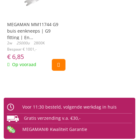
MEGAMAN MM11744 G9
buis eenkneeps | G9
fitting | En...
2w
25000u
2800K
Bespaar € 1001,-
€
6,85
Op vooraad
Voor 11:30 besteld, volgende werkdag in huis
Gratis verzending v.a. €30,-
MEGAMAN® Kwaliteit Garantie