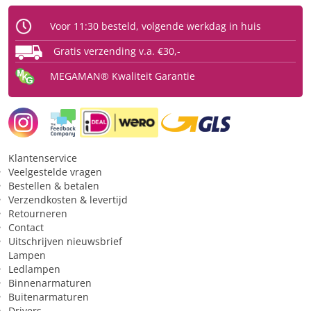
Fysiek
Voor 11:30 besteld, volgende werkdag in huis
Type
Ledlamp
Gratis verzending v.a. €30,-
Fitting
GU10
MEGAMAN® Kwaliteit Garantie
Type glas
Geen
Vorm
reflector
Beschermingsgraad (IP)
IP20
Licht
Klantenservice
Veelgestelde vragen
Bestellen & betalen
Kleurtype
warmwit
Verzendkosten & levertijd
Lichtkleur
2700 K
Retourneren
Contact
Bundelbreedte
24 °
Uitschrijven nieuwsbrief
Lampen
Lichtsterkte (Candela)
1650 cd
Ledlampen
Lichthoeveelheid (lumen)
950 lm
Binnenarmaturen
Buitenarmaturen
Drivers