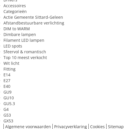
Toepassing
Accessoires
Categorieën
Geschikt voor constante
Nee
Actie Gemeente Sittard-Geleen
spanning
Afstandbestuurbare verlichting
DIM to WARM
Sfeer van het licht
Sfeervol/kalm/gezellig
Dimbare lampen
Filament LED lampen
Toepassing in (ruimte)
Slaapkamer, Woonkamer,
LED spots
eetgedeelte, Woonkamer, zitgedeelte
Sfeervol & romantisch
Top 10 meest verkocht
Wit licht
Fitting
E14
E27
E40
GU9
GU10
GU5.3
G4
G53
GX53
Algemene voorwaarden
Privacyverklaring
Cookies
Sitemap