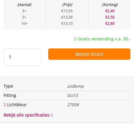
Aantal
Prijs
Korting
Energielabel
F
3+
€13,55
€2,40
5+
€13,39
€2,56
Energie
10+
€13,15
€2,80
Te vervangen vermogen
75 w
Gratis verzending v.a. 30,-
(Watt)
Vermogen (Watt)
9 w
Bestel direct
Uitgangsspanning
Spanning / voltage
220 V
Functie
Type
Ledlamp
Fitting
GU10
Dimbaar
Ja
Lichtkleur
2700K
Bewegingssensor
Nee
Bekijk alle specificaties
Lichtsensor
Nee