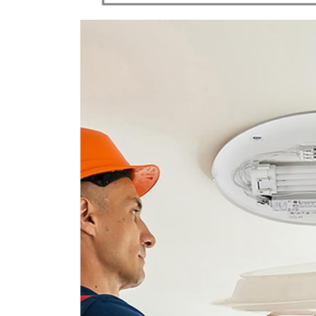
Fysiek
Type
Armatuur,
Slagvastheid (IK classificatie)
IK03
Lamp
Geïntegre
Beschermingsgraad (IP)
IP44
Licht
Lichtkleur
3000 K
Lichtsterkte (Candela)
544 cd
Lichthoeveelheid (lumen)
2400 lm
Toepassing
Sfeer van het licht
Koel/ener