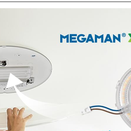
 Armatuur incl. lamp
erd
giek/levendig