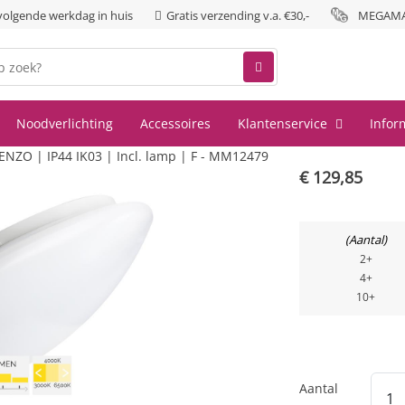
 volgende werkdag in huis
Gratis verzending v.a. €30,-
MEGAMAN
Noodverlichting
Accessoires
Klantenservice
Infor
O | IP44 IK03 | Incl. lamp | F - MM12479
€
129,85
Aantal
2+
4+
10+
Aantal