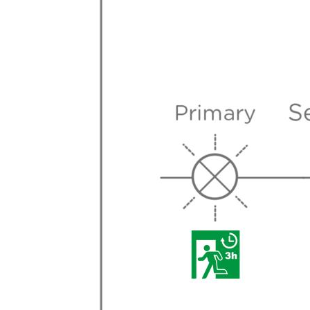
Levensduur L70
50000 u
Energielabel
F
Energie
Te vervangen vermogen (Watt)
60 w
Vermogen (Watt)
10 w
Uitgangsspanning
Spanning / voltage
220 V
Functie
Dimbaar
Nee
Bewegingssensor
Nee
Lichtsensor
Nee