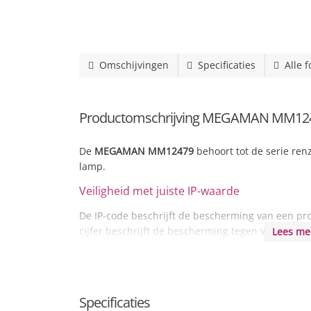
Omschijvingen
Specificaties
Alle f
Productomschrijving MEGAMAN MM124
De
MEGAMAN MM12479
behoort tot de serie ren
lamp.
Veiligheid met juiste IP-waarde
De IP-code beschrijft de bescherming van een prod
cijfer beschrijft de bescherming tegen vaste voo
Lees m
dichtheid tegen water en vocht.
Een lamp met
IP44
is te gebruiken in bijvoorbeel
tegen indringen van vaste voorwerpen groter dan
Specificaties
zich dichtbij het bad of douche, maak dan gebrui