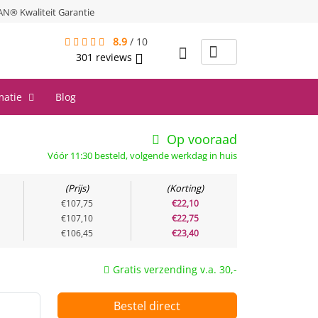
® Kwaliteit Garantie
8.9
/
10
301
reviews
matie
Blog
Op vooraad
Vóór 11:30 besteld, volgende werkdag in huis
Prijs
Korting
€107,75
€22,10
€107,10
€22,75
€106,45
€23,40
Gratis verzending v.a. 30,-
Bestel direct