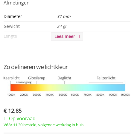
Afmetingen
Diameter
37 mm
Gewicht
24 gr
Lengte
108 mm
Lees meer
Algemeen
Product serie
Matter
Zo defineren we lichtkleur
Product eigenschappen
MKG 5jr
Duurzaamheid
Besparing
other 533 EUR
€
12,85
Energielabel
F
Op vooraad
Vóór 11:30 besteld, volgende werkdag in huis
Energie