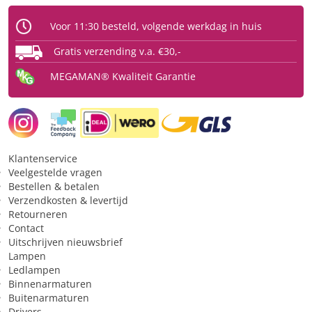
Type glas
Opaal
Voor 11:30 besteld, volgende werkdag in huis
Vorm
kaars
Gratis verzending v.a. €30,-
Beschermingsgraad (IP)
IP20
MEGAMAN® Kwaliteit Garantie
Licht
Kleurtype
warmwit
Lichtkleur
2700 K
Klantenservice
Veelgestelde vragen
Lichthoeveelheid (lumen)
470 lm
Bestellen & betalen
Verzendkosten & levertijd
Toepassing
Retourneren
Contact
Geschikt voor constante
Nee
Uitschrijven nieuwsbrief
Lampen
spanning
Ledlampen
Sfeer van het licht
Sfeervol/kalm/gezellig
Binnenarmaturen
Buitenarmaturen
Toepassing in (ruimte)
Slaapkamer
Drivers