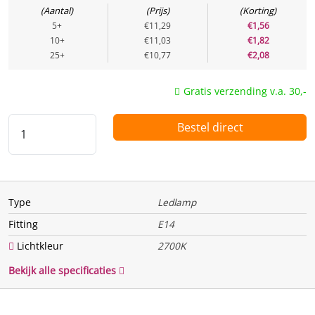
Aantal
Prijs
Korting
Te vervangen vermogen
40 w
5+
€11,29
€1,56
(Watt)
10+
€11,03
€1,82
25+
€10,77
€2,08
Vermogen (Watt)
5 w
Uitgangsspanning
AC
Gratis verzending v.a. 30,-
Spanning / voltage
220 V
Bestel direct
Functie
Dimbaar
Nee
Bewegingssensor
Nee
Type
Ledlamp
Lichtsensor
Nee
Fitting
E14
Lichtkleur
2700K
Fysiek
Bekijk alle specificaties
Type
Ledlamp
Fitting
E14