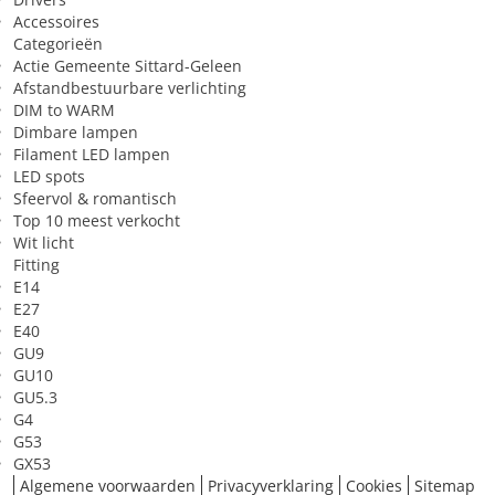
Accessoires
Zeer geschikt voor
Tv-kijken
Categorieën
Actie Gemeente Sittard-Geleen
Afstandbestuurbare verlichting
DIM to WARM
Dimbare lampen
Filament LED lampen
LED spots
Sfeervol & romantisch
Top 10 meest verkocht
Wit licht
Fitting
E14
E27
E40
GU9
GU10
GU5.3
G4
G53
GX53
Algemene voorwaarden
Privacyverklaring
Cookies
Sitemap