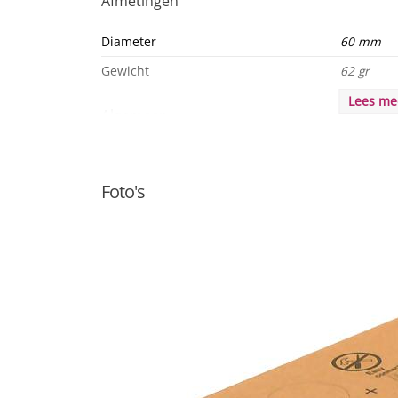
Afmetingen
Diameter
60 mm
Gewicht
62 gr
Lees m
Algemeen
Product serie
Verhuis F
Product eigenschappen
MKG
Foto's
Duurzaamheid
Besparing
other 608
Levensduur
15000 u
Levensduur L90
15000 u
Levensduur L70
15000 u
Energielabel
F