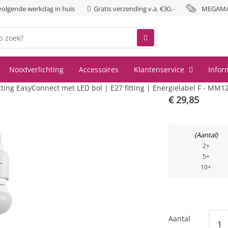
 volgende werkdag in huis
Gratis verzending v.a. €30,-
MEGAMAN
Noodverlichting
Accessoires
Klantenservice
Infor
g EasyConnect met LED bol | E27 fitting | Energielabel F - MM1
€
29,85
Aantal
2+
5+
10+
Aantal