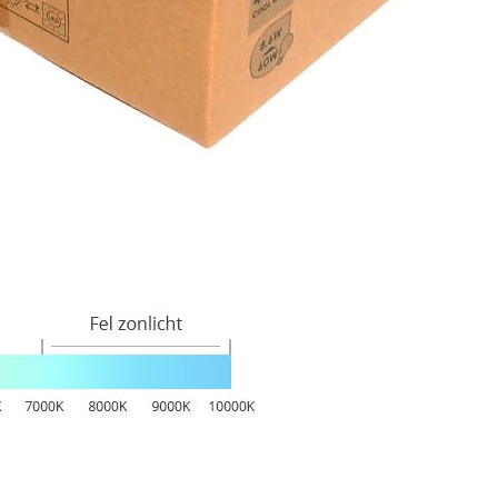
, Garage, Studeerkamer/werkkamer
en, Lezen, Werken/studeren