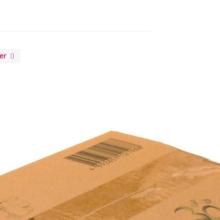
eer
itting EasyConnect met LED
 EUR