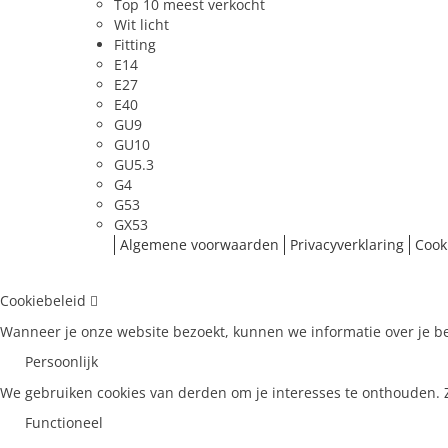
Top 10 meest verkocht
Wit licht
Fitting
E14
E27
E40
GU9
GU10
GU5.3
G4
G53
GX53
Algemene voorwaarden
Privacyverklaring
Cook
Cookiebeleid
Wanneer je onze website bezoekt, kunnen we informatie over je be
Persoonlijk
We gebruiken cookies van derden om je interesses te onthouden. Zo
Functioneel