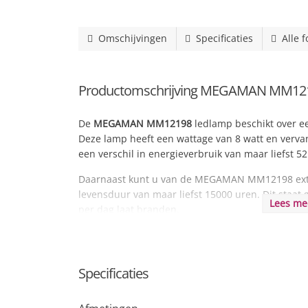
Omschijvingen
Specificaties
Alle f
Productomschrijving MEGAMAN MM12198
De
MEGAMAN MM12198
ledlamp beschikt over een
Deze lamp heeft een wattage van 8 watt en vervan
een verschil in energieverbruik van maar liefst 52
Daarnaast kunt u van de MEGAMAN MM12198 extr
levensduur van maar liefst 15000 uren. Dit staat 
Lees m
per dag laat branden.
Specificaties