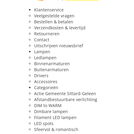
Sfeer van het licht
Koel/ener
Klantenservice
Geschikt voor constante spanning
Nee
Veelgestelde vragen
Bestellen & betalen
Verzendkosten & levertijd
Retourneren
Contact
Uitschrijven nieuwsbrief
Lampen
Ledlampen
Binnenarmaturen
Buitenarmaturen
Drivers
Accessoires
Categorieën
Actie Gemeente Sittard-Geleen
Afstandbestuurbare verlichting
DIM to WARM
Dimbare lampen
Filament LED lampen
LED spots
Sfeervol & romantisch