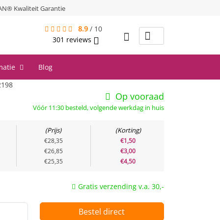
® Kwaliteit Garantie
8.9
/
10
301
reviews
matie
Blog
2198
Op vooraad
Vóór 11:30 besteld, volgende werkdag in huis
Prijs
Korting
€28,35
€1,50
€26,85
€3,00
€25,35
€4,50
Gratis verzending v.a. 30,-
Bestel direct