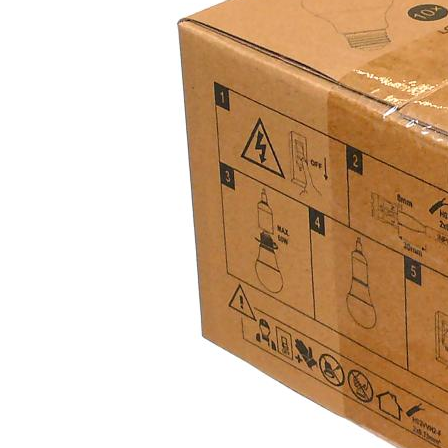
Energie
Te vervangen vermogen (Watt)
60 w
Vermogen (Watt)
8 w
Uitgangsspanning
Spanning / voltage
220 V
Functie
Dimbaar
Nee
Bewegingssensor
Nee
Lichtsensor
Nee
Fysiek
Type
Ledlamp