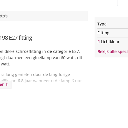
oto's
Type
Fitting
 E27 fitting
Lichtkleur
 dikke schroeffitting in de categorie E27.
Bekijk alle speci
gt daarmee een gloeilamp van 60 watt, dit is
 watt.
a lang genieten door de langdurige
gelijk aan
6.8 jaar
wanneer u de lamp 6 uur
eer