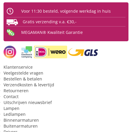
Fysiek
Voor 11:30 besteld, volgende werkdag in huis
Type
Ledlamp
Gratis verzending v.a. €30,-
Fitting
E27
MEGAMAN® Kwaliteit Garantie
Type glas
Opaal
Vorm
bol
Materiaal behuizing
Kunststof behuizing
Beschermingsgraad (IP)
IP20
Klantenservice
Veelgestelde vragen
Bestellen & betalen
Licht
Verzendkosten & levertijd
Retourneren
Kleurtype
warmwit
Contact
Uitschrijven nieuwsbrief
Lichtkleur
2700 K
Lampen
Lichthoeveelheid (lumen)
470 lm
Ledlampen
Binnenarmaturen
Buitenarmaturen
Toepassing
Drivers