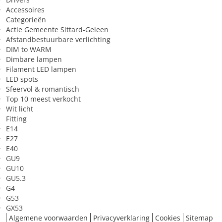
Accessoires
Geschikt voor constante
Nee
Categorieën
spanning
Actie Gemeente Sittard-Geleen
Afstandbestuurbare verlichting
Sfeer van het licht
Sfeervol/kalm/gezellig
DIM to WARM
Toepassing in (ruimte)
Slaapkamer
Dimbare lampen
Filament LED lampen
Zeer geschikt voor
Tv-kijken
LED spots
Sfeervol & romantisch
Top 10 meest verkocht
Wit licht
Fitting
E14
E27
E40
GU9
GU10
GU5.3
G4
G53
GX53
Algemene voorwaarden
Privacyverklaring
Cookies
Sitemap