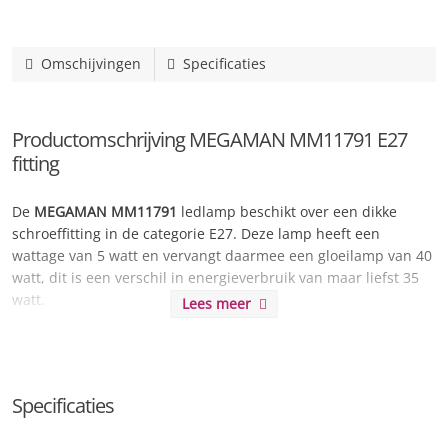
Omschijvingen
Specificaties
Productomschrijving MEGAMAN MM11791 E27
fitting
De
MEGAMAN MM11791
ledlamp beschikt over een dikke
schroeffitting in de categorie E27. Deze lamp heeft een
wattage van 5 watt en vervangt daarmee een gloeilamp van 40
watt, dit is een verschil in energieverbruik van maar liefst 35
watt.
Lees meer
Daarnaast kunt u van de MEGAMAN MM11791 extra lang
genieten door de langdurige levensduur van maar liefst 25000
uren. Dit staat gelijk aan
11.4 jaar
wanneer u de lamp 6 uur
Specificaties
per dag laat branden.
De lichtsterkte wordt omschreven als erg warm licht en kan