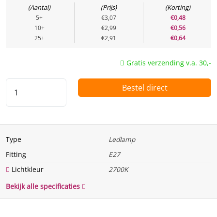
Aantal
Prijs
Korting
Energielabel
F
5+
€3,07
€0,48
10+
€2,99
€0,56
Energie
25+
€2,91
€0,64
Te vervangen vermogen
40 w
Gratis verzending v.a. 30,-
(Watt)
Bestel direct
Vermogen (Watt)
5 w
Uitgangsspanning
Spanning / voltage
220 V
Type
Ledlamp
Functie
Fitting
E27
Dimbaar
Ja, Traploos
Lichtkleur
2700K
Bewegingssensor
Nee
Bekijk alle specificaties
Lichtsensor
Nee