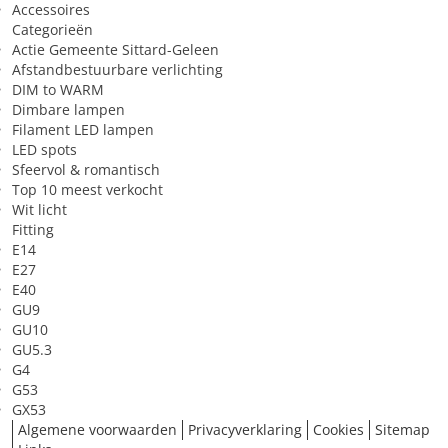
Accessoires
Categorieën
Actie Gemeente Sittard-Geleen
Afstandbestuurbare verlichting
DIM to WARM
Dimbare lampen
Filament LED lampen
LED spots
Sfeervol & romantisch
Top 10 meest verkocht
Wit licht
Fitting
E14
E27
E40
GU9
GU10
GU5.3
G4
G53
GX53
Algemene voorwaarden
Privacyverklaring
Cookies
Sitemap