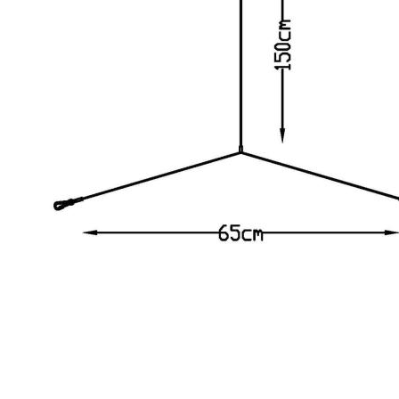
Fysiek
Type
Accessoire
Toepassing
Geschikt voor constante
Nee
spanning