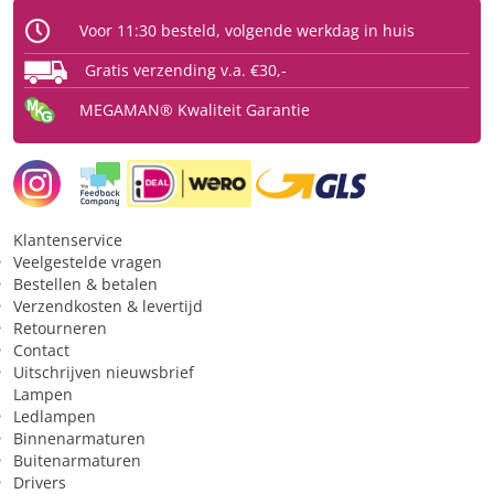
Voor 11:30 besteld, volgende werkdag in huis
Gratis verzending v.a. €30,-
MEGAMAN® Kwaliteit Garantie
Klantenservice
Veelgestelde vragen
Bestellen & betalen
Verzendkosten & levertijd
Retourneren
Contact
Uitschrijven nieuwsbrief
Lampen
Ledlampen
Binnenarmaturen
Buitenarmaturen
Drivers