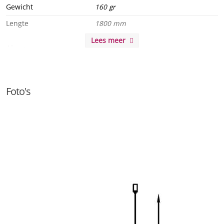
Gewicht
160 gr
Lengte
1800 mm
Lees meer
Algemeen
Product serie
BERTO Panel
Foto's
Energie
Uitgangsspanning
Functie
Dimbaar
Nee
Bewegingssensor
Nee
Lichtsensor
Nee