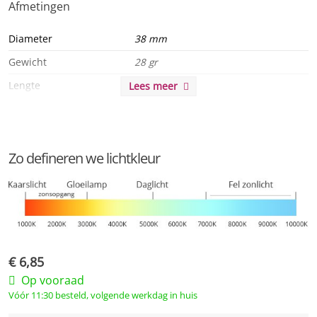
Afmetingen
worden vergeleken met kaarslicht en zeer sfeervolle
verlichting.
Diameter
38 mm
Gewicht
28 gr
Lengte
118 mm
Lees meer
Algemeen
Product serie
Liliput
Zo defineren we lichtkleur
Product eigenschappen
A +, MKG
Duurzaamheid
Levensduur
15000 u
€
6,85
Levensduur L90
15000 u
Op vooraad
Levensduur L70
15000 u
Vóór 11:30 besteld, volgende werkdag in huis
CO2 vermindering
226 kg