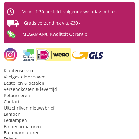
Fysiek
Voor 11:30 besteld, volgende werkdag in huis
Type
Ledlamp
Gratis verzending v.a. €30,-
Fitting
E14
MEGAMAN® Kwaliteit Garantie
Type glas
Opaal
Vorm
capsule
Beschermingsgraad (IP)
IP20
Klantenservice
Licht
Veelgestelde vragen
Bestellen & betalen
Kleurtype
warmwit
Verzendkosten & levertijd
Retourneren
Lichtkleur
2700 K
Contact
Uitschrijven nieuwsbrief
Lichthoeveelheid (lumen)
470 lm
Lampen
Ledlampen
Toepassing
Binnenarmaturen
Buitenarmaturen
Geschikt voor constante
Nee
Drivers