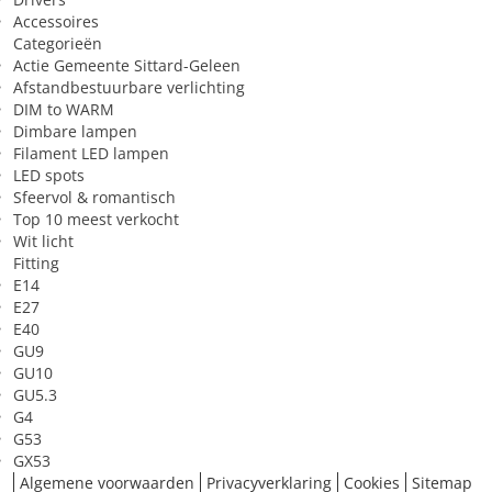
Accessoires
spanning
Categorieën
Sfeer van het licht
Sfeervol/kalm/gezellig
Actie Gemeente Sittard-Geleen
Afstandbestuurbare verlichting
Toepassing in (ruimte)
Slaapkamer
DIM to WARM
Zeer geschikt voor
Tv-kijken
Dimbare lampen
Filament LED lampen
LED spots
Sfeervol & romantisch
Top 10 meest verkocht
Wit licht
Fitting
E14
E27
E40
GU9
GU10
GU5.3
G4
G53
GX53
Algemene voorwaarden
Privacyverklaring
Cookies
Sitemap