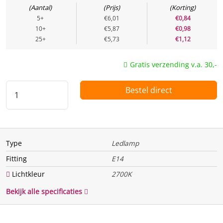
Aantal
Prijs
Korting
Energielabel
F
5+
€6,01
€0,84
10+
€5,87
€0,98
Energie
25+
€5,73
€1,12
Te vervangen vermogen
40 w
Gratis verzending v.a. 30,-
(Watt)
Bestel direct
Vermogen (Watt)
4 w
Uitgangsspanning
AC
Spanning / voltage
220 V
Type
Ledlamp
Functie
Fitting
E14
Dimbaar
Nee
Lichtkleur
2700K
Bewegingssensor
Nee
Bekijk alle specificaties
Lichtsensor
Nee