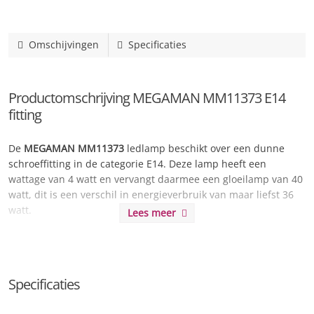
Omschijvingen
Specificaties
Productomschrijving MEGAMAN MM11373 E14
fitting
De
MEGAMAN MM11373
ledlamp beschikt over een dunne
schroeffitting in de categorie E14. Deze lamp heeft een
wattage van 4 watt en vervangt daarmee een gloeilamp van 40
watt, dit is een verschil in energieverbruik van maar liefst 36
watt.
Lees meer
Daarnaast kunt u van de MEGAMAN MM11373 extra lang
genieten door de langdurige levensduur van maar liefst 15000
uren. Dit staat gelijk aan
6.8 jaar
wanneer u de lamp 6 uur per
Specificaties
dag laat branden.
De lichtsterkte wordt omschreven als erg warm licht en kan