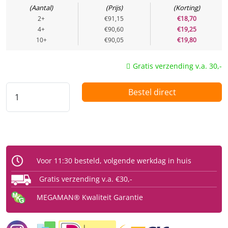
Aantal
Prijs
Korting
Vermogen (Watt)
3 w
2+
€91,15
€18,70
4+
€90,60
€19,25
Uitgangsspanning
10+
€90,05
€19,80
Spanning / voltage
220 V
Gratis verzending v.a. 30,-
Functie
Bestel direct
Dimbaar
Nee
Bewegingssensor
Nee
Lichtsensor
Nee
Fysiek
Voor 11:30 besteld, volgende werkdag in huis
Type
Noodverlichting
Gratis verzending v.a. €30,-
Beschermingsgraad (IP)
IP20
MEGAMAN® Kwaliteit Garantie
Licht