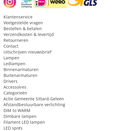
Lichtkleur
6500 K
Klantenservice
Veelgestelde vragen
Toepassing
Bestellen & betalen
Verzendkosten & levertijd
Sfeer van het licht
Koel/energiek/levendig
Retourneren
Contact
Geschikt voor constante
Nee
Uitschrijven nieuwsbrief
spanning
Lampen
Ledlampen
Binnenarmaturen
Buitenarmaturen
Drivers
Accessoires
Categorieën
Actie Gemeente Sittard-Geleen
Afstandbestuurbare verlichting
DIM to WARM
Dimbare lampen
Filament LED lampen
LED spots