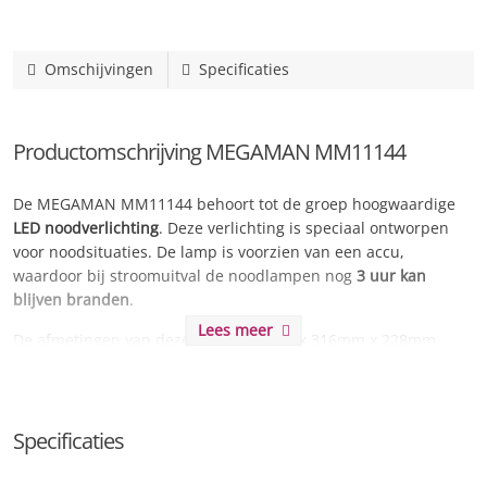
Omschijvingen
Specificaties
Productomschrijving MEGAMAN MM11144
De MEGAMAN MM11144 behoort tot de groep hoogwaardige
LED noodverlichting
. Deze verlichting is speciaal ontworpen
voor noodsituaties. De lamp is voorzien van een accu,
waardoor bij stroomuitval de noodlampen nog
3 uur kan
blijven branden
.
Lees meer
De afmetingen van deze lamp zijn mm x 316mm x 228mm.
Waarom MEGAMAN noodverlichting?
Met goede noodverlichting creëert u extra veiligheid in
Specificaties
noodsituaties. Het voorkomt desoriëntatie en paniek bij
onverwachts lichtuitval. Door middel van de duidelijke