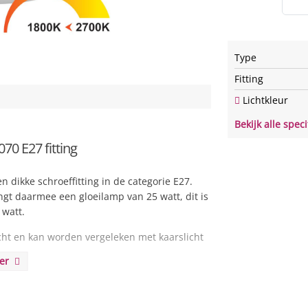
Type
Fitting
Lichtkleur
Bekijk alle speci
 E27 fitting
 dikke schroeffitting in de categorie E27.
gt daarmee een gloeilamp van 25 watt, dit is
 watt.
cht en kan worden vergeleken met kaarslicht
eer
eer kunt creëren en de hoeveelheid licht
gebruik te maken van een geschikte dimmer.