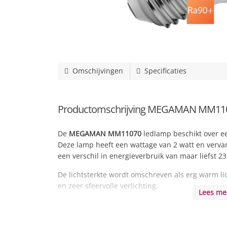
Omschijvingen
Specificaties
Productomschrijving MEGAMAN MM11070
De
MEGAMAN MM11070
ledlamp beschikt over een
Deze lamp heeft een wattage van 2 watt en vervan
een verschil in energieverbruik van maar liefst 23
De lichtsterkte wordt omschreven als erg warm li
en zeer sfeervolle verlichting.
Lees m
Dit type is
dimbaar
waardoor u eenvoudig extra sf
naar wens kunt aanpassen. U dient hiervoor wel 