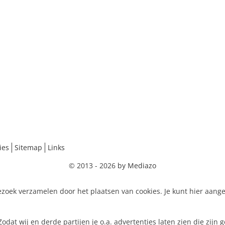
behuizing
ies
Sitemap
Links
ARM
© 2013 - 2026
by Mediazo
zoek verzamelen door het plaatsen van cookies. Je kunt hier aang
dat wij en derde partijen je o.a. advertenties laten zien die zijn