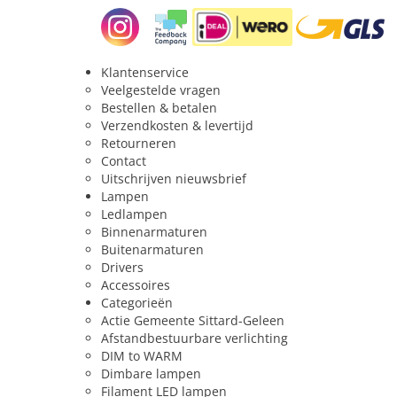
Levensduur L90
25000 u
Energielabel
F
Klantenservice
Energie
Veelgestelde vragen
Bestellen & betalen
Te vervangen vermogen (Watt)
25 w
Verzendkosten & levertijd
Retourneren
Vermogen (Watt)
2 w
Contact
Uitgangsspanning
Uitschrijven nieuwsbrief
Lampen
Spanning / voltage
220 V
Ledlampen
Binnenarmaturen
Buitenarmaturen
Functie
Drivers
Accessoires
Dimbaar
Dim to Wa
Categorieën
Actie Gemeente Sittard-Geleen
Bewegingssensor
Nee
Afstandbestuurbare verlichting
Lichtsensor
Nee
DIM to WARM
Dimbare lampen
Filament LED lampen
Fysiek