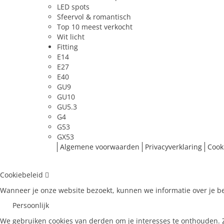
LED spots
Sfeervol & romantisch
Type
Ledlamp
Top 10 meest verkocht
Wit licht
Fitting
E27
Fitting
Type glas
Opaal
E14
E27
Vorm
bol
E40
GU9
Materiaal behuizing
Kunststof 
GU10
Beschermingsgraad (IP)
IP20
GU5.3
G4
G53
Licht
GX53
Algemene voorwaarden
Privacyverklaring
Cook
Kleurtype
Dim to W
Lichtkleur
1800 K
Cookiebeleid
Lichthoeveelheid (lumen)
250 lm
Wanneer je onze website bezoekt, kunnen we informatie over je be
Persoonlijk
Toepassing
We gebruiken cookies van derden om je interesses te onthouden. Zo