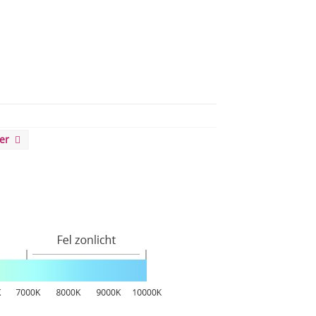
eer
 Peer
RM Dimmerable, MKG 5jr, RichColor+, UDim