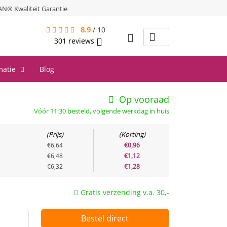
® Kwaliteit Garantie
8.9
/
10
301
reviews
matie
Blog
Op vooraad
Vóór 11:30 besteld, volgende werkdag in huis
Prijs
Korting
€6,64
€0,96
€6,48
€1,12
€6,32
€1,28
Gratis verzending v.a. 30,-
Bestel direct