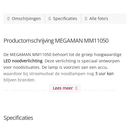
Omschijvingen
Specificaties
Alle foto's
Productomschrijving MEGAMAN MM11050
De MEGAMAN MM11050 behoort tot de groep hoogwaardige
LED noodverlichting
. Deze verlichting is speciaal ontworpen
voor noodsituaties. De lamp is voorzien van een accu,
waardoor bij stroomuitval de noodlampen nog
3 uur kan
blijven branden
.
Lees meer
De afmetingen van deze lamp zijn mm x 316mm x 196mm.
Deze lamp heeft een
slagvastheid (IK-waarde) van IK02
. Deze
waarde geeft de weerstand tegen schokken en
vandaalbestendigheid aan.
Specificaties
Een IK02-waarde is standaard bij een open armatuur en heeft