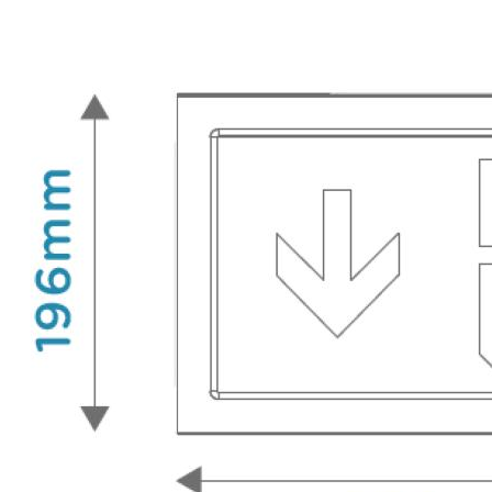
Licht
Lichtkleur
6500 K
Toepassing
Sfeer van het licht
Koel/energiek/levendig
Geschikt voor constante
Nee
spanning