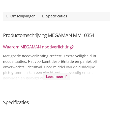
Omschijvingen
Specificaties
Productomschrijving MEGAMAN MM10354
Waarom MEGAMAN noodverlichting?
Met goede noodverlichting creëert u extra veiligheid in
noodsituaties. Het voorkomt desoriëntatie en paniek bij
onverwachts lichtuitval. Door middel van de duidelijke
pictogrammen kan een vluchtroute eenvoudig en snel
Lees meer
gevonden en gevolgd worden.
Doordat er bij de MEGAMAN MM10354 gebruik wordt gemaakt
van zeer
energiezuinige ledlampjes
, bespaart u ook nog eens
op de energiekosten. De toepassing van flexibele plafond
Specificaties
pendels en pictogrammen voor beide zijde, zorgt voor een
eenvoudige installatie
.