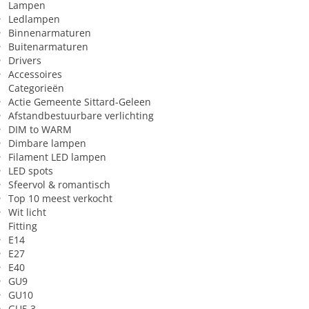
Lampen
spanning
Ledlampen
Binnenarmaturen
Buitenarmaturen
Drivers
Accessoires
Categorieën
Actie Gemeente Sittard-Geleen
Afstandbestuurbare verlichting
DIM to WARM
Dimbare lampen
Filament LED lampen
LED spots
Sfeervol & romantisch
Top 10 meest verkocht
Wit licht
Fitting
E14
E27
E40
GU9
GU10
GU5.3