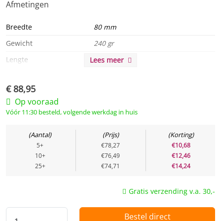
Afmetingen
Breedte
80 mm
Gewicht
240 gr
Lengte
110 mm
Lees meer
Hoogte
60 mm
€
88,95
Algemeen
Op vooraad
Vóór 11:30 besteld, volgende werkdag in huis
Product serie
FONDA Waterdicht Slagvast
Aantal
Prijs
Korting
Product eigenschappen
MKG 5jr
5+
€78,27
€10,68
10+
€76,49
€12,46
Duurzaamheid
25+
€74,71
€14,24
Besparing
other 474 EUR
Gratis verzending v.a. 30,-
Energie
Bestel direct