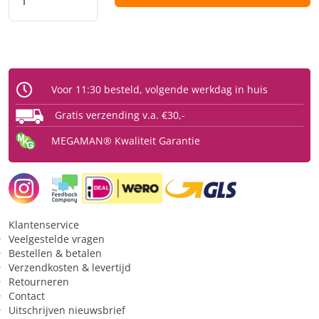
Vermogen (Watt)
1 w
Uitgangsspanning
Spanning / voltage
220 V
Voor 11:30 besteld, volgende werkdag in huis
Functie
Gratis verzending v.a. €30,-
Dimbaar
Nee
MEGAMAN® Kwaliteit Garantie
Bewegingssensor
Nee
Lichtsensor
Nee
Fysiek
Klantenservice
Veelgestelde vragen
Type
Noodverlichting
Bestellen & betalen
Verzendkosten & levertijd
Retourneren
Toepassing
Contact
Uitschrijven nieuwsbrief
Geschikt voor constante
Nee