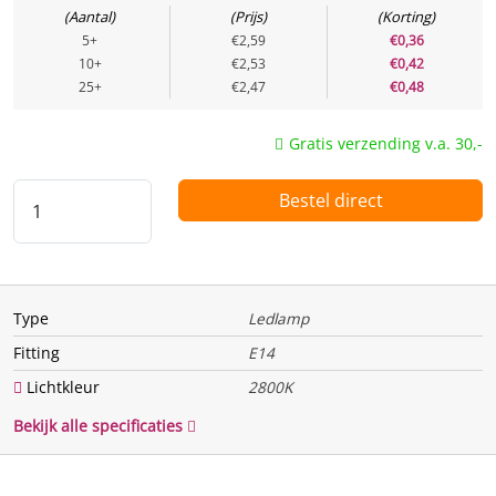
Aantal
Prijs
Korting
5+
€2,59
€0,36
Energie
10+
€2,53
€0,42
25+
€2,47
€0,48
Te vervangen vermogen
25 w
(Watt)
Gratis verzending v.a. 30,-
Vermogen (Watt)
2 w
Bestel direct
Uitgangsspanning
Spanning / voltage
220 V
Functie
Type
Ledlamp
Dimbaar
Nee
Fitting
E14
Bewegingssensor
Nee
Lichtkleur
2800K
Lichtsensor
Nee
Bekijk alle specificaties
Fysiek