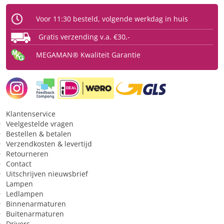
Type
Ledlamp
Voor 11:30 besteld, volgende werkdag in huis
Fitting
E14
Gratis verzending v.a. €30,-
Type glas
Opaal
MEGAMAN® Kwaliteit Garantie
Vorm
spot
Beschermingsgraad (IP)
IP20
Licht
Klantenservice
Veelgestelde vragen
Kleurtype
warmwit
Bestellen & betalen
Lichtkleur
2800 K
Verzendkosten & levertijd
Retourneren
Bundelbreedte
36 °
Contact
Uitschrijven nieuwsbrief
Lichtsterkte (Candela)
500 cd
Lampen
Lichthoeveelheid (lumen)
205 lm
Ledlampen
Binnenarmaturen
Buitenarmaturen
Toepassing
Drivers