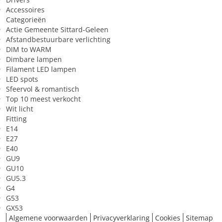
Accessoires
Geschikt voor constante
Nee
Categorieën
spanning
Actie Gemeente Sittard-Geleen
Afstandbestuurbare verlichting
Sfeer van het licht
Sfeervol/kalm/gezellig
DIM to WARM
Dimbare lampen
Filament LED lampen
LED spots
Sfeervol & romantisch
Top 10 meest verkocht
Wit licht
Fitting
E14
E27
E40
GU9
GU10
GU5.3
G4
G53
GX53
Algemene voorwaarden
Privacyverklaring
Cookies
Sitemap