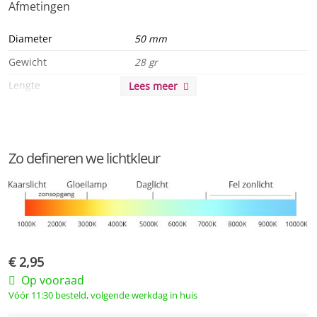
Afmetingen
Diameter
50 mm
Gewicht
28 gr
Lengte
81 mm
Lees meer
Algemeen
Product serie
Reflector R50
Zo defineren we lichtkleur
Product eigenschappen
A +, MKG
Duurzaamheid
Levensduur
15000 u
€
2,95
Levensduur L90
15000 u
Op vooraad
Levensduur L70
15000 u
Vóór 11:30 besteld, volgende werkdag in huis
Energielabel
G