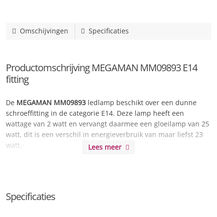
Omschijvingen
Specificaties
Productomschrijving MEGAMAN MM09893 E14
fitting
De
MEGAMAN MM09893
ledlamp beschikt over een dunne
schroeffitting in de categorie E14. Deze lamp heeft een
wattage van 2 watt en vervangt daarmee een gloeilamp van 25
watt, dit is een verschil in energieverbruik van maar liefst 23
watt.
Lees meer
De lichtsterkte wordt omschreven als warm maar helder licht
en kan worden vergeleken met een standaard gloeilamp en
sfeervolle verlichting.
Specificaties