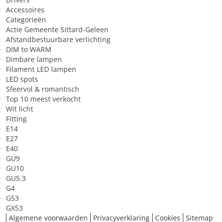
spanning
Accessoires
Categorieën
Sfeer van het licht
Sfeervol/kalm/gezellig
Actie Gemeente Sittard-Geleen
Toepassing in (ruimte)
Slaapkamer
Afstandbestuurbare verlichting
DIM to WARM
Zeer geschikt voor
Tv-kijken
Dimbare lampen
Filament LED lampen
LED spots
Sfeervol & romantisch
Top 10 meest verkocht
Wit licht
Fitting
E14
E27
E40
GU9
GU10
GU5.3
G4
G53
GX53
Algemene voorwaarden
Privacyverklaring
Cookies
Sitemap