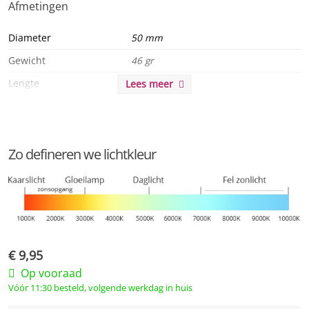
Afmetingen
dimmer.
Diameter
50 mm
MEGAMAN ® Compatibele dimlijst
Gewicht
46 gr
Lengte
56 mm
Lees meer
Algemeen
Product serie
Reflector PAR16
Zo defineren we lichtkleur
Product eigenschappen
Hybride Reflector Technologie, MKG
5jr, UDim
Duurzaamheid
Levensduur
25000 u
€
9,95
Op vooraad
Levensduur L90
25000 u
Vóór 11:30 besteld, volgende werkdag in huis
Energielabel
F