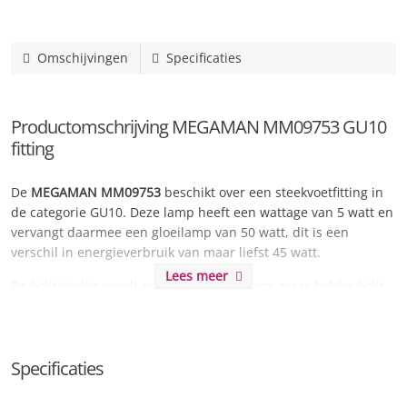
Omschijvingen
Specificaties
Productomschrijving MEGAMAN MM09753 GU10
fitting
De
MEGAMAN MM09753
beschikt over een steekvoetfitting in
de categorie GU10. Deze lamp heeft een wattage van 5 watt en
vervangt daarmee een gloeilamp van 50 watt, dit is een
verschil in energieverbruik van maar liefst 45 watt.
Lees meer
De lichtsterkte wordt omschreven als warm maar helder licht
en kan worden vergeleken met een standaard gloeilamp en
sfeervolle verlichting.
Dit type is
dimbaar
waardoor u eenvoudig extra sfeer kunt
Specificaties
creëren en de hoeveelheid licht naar wens kunt aanpassen. U
dient hiervoor wel gebruik te maken van een geschikte