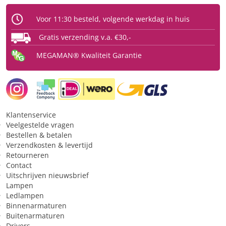
Type
Ledlamp
Voor 11:30 besteld, volgende werkdag in huis
Fitting
GU10
Gratis verzending v.a. €30,-
Type glas
Gematteerd
MEGAMAN® Kwaliteit Garantie
Vorm
spot
Beschermingsgraad (IP)
IP20
Licht
Klantenservice
Kleurtype
warmwit
Veelgestelde vragen
Bestellen & betalen
Lichtkleur
2800 K
Verzendkosten & levertijd
Lichtsterkte (Candela)
2500 cd
Retourneren
Contact
Lichthoeveelheid (lumen)
420 lm
Uitschrijven nieuwsbrief
Lampen
Ledlampen
Toepassing
Binnenarmaturen
Buitenarmaturen
Geschikt voor constante
Nee
Drivers