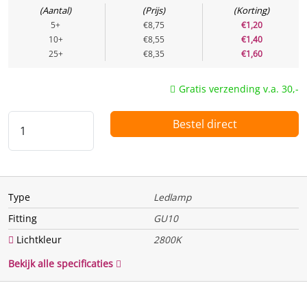
Aantal
Prijs
Korting
Energie
5+
€8,75
€1,20
10+
€8,55
€1,40
25+
€8,35
€1,60
Te vervangen vermogen
50 w
(Watt)
Gratis verzending v.a. 30,-
Vermogen (Watt)
5 w
Uitgangsspanning
Bestel direct
Spanning / voltage
220 V
Functie
Type
Ledlamp
Dimbaar
Ja
Fitting
GU10
Bewegingssensor
Nee
Lichtkleur
2800K
Lichtsensor
Nee
Bekijk alle specificaties
Fysiek