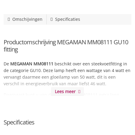
Omschijvingen
Specificaties
Productomschrijving MEGAMAN MM08111 GU10
fitting
De
MEGAMAN MM08111
beschikt over een steekvoetfitting in
de categorie GU10. Deze lamp heeft een wattage van 4 watt en
vervangt daarmee een gloeilamp van 50 watt, dit is een
verschil in energieverbruik van maar liefst 46 watt.
Lees meer
Daarnaast kunt u van de MEGAMAN MM08111 extra lang
genieten door de langdurige levensduur van maar liefst 15000
uren. Dit staat gelijk aan
6.8 jaar
wanneer u de lamp 6 uur per
dag laat branden.
Specificaties
De lichtsterkte wordt omschreven als erg warm licht en kan
worden vergeleken met kaarslicht en zeer sfeervolle