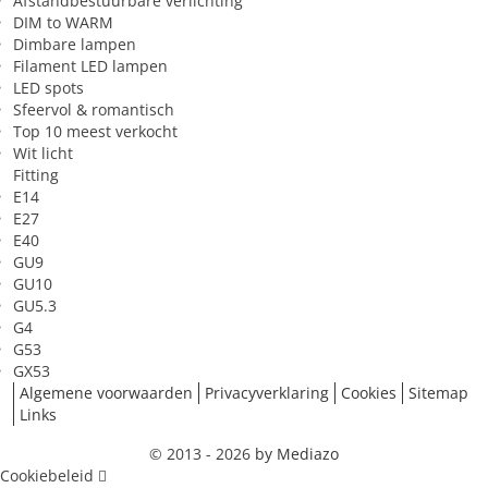
Afstandbestuurbare verlichting
Lichthoeveelheid (lumen)
390 lm
DIM to WARM
Dimbare lampen
Toepassing
Filament LED lampen
LED spots
Geschikt voor constante
Nee
Sfeervol & romantisch
spanning
Top 10 meest verkocht
Wit licht
Sfeer van het licht
Sfeervol/kalm/gezellig
Fitting
E14
Toepassing in (ruimte)
Slaapkamer
E27
Zeer geschikt voor
Tv-kijken
E40
GU9
GU10
GU5.3
G4
G53
GX53
Algemene voorwaarden
Privacyverklaring
Cookies
Sitemap
Links
© 2013 - 2026
by Mediazo
Cookiebeleid