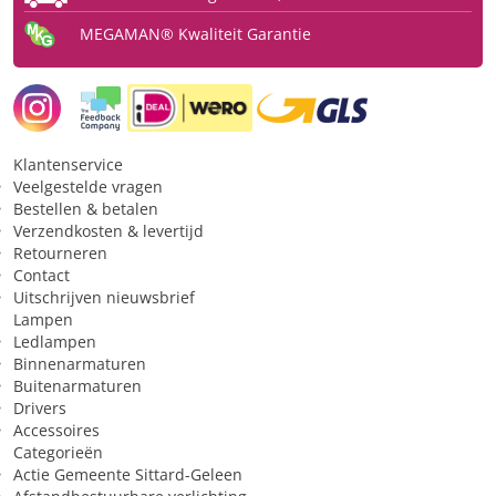
MEGAMAN® Kwaliteit Garantie
Fysiek
Type
Ledlamp
Fitting
GU10
Klantenservice
Type glas
Helder
Veelgestelde vragen
Vorm
spot
Bestellen & betalen
Verzendkosten & levertijd
Beschermingsgraad (IP)
IP20
Retourneren
Contact
Uitschrijven nieuwsbrief
Licht
Lampen
Ledlampen
Kleurtype
warmwit
Binnenarmaturen
Buitenarmaturen
Lichtkleur
2700 K
Drivers
Bundelbreedte
36 °
Accessoires
Categorieën
Lichtsterkte (Candela)
650 cd
Actie Gemeente Sittard-Geleen