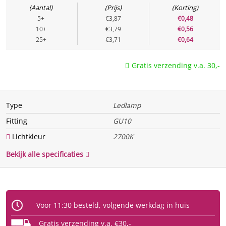
Aantal
Prijs
Korting
CO2 vermindering
292 kg
5+
€3,87
€0,48
10+
€3,79
€0,56
Energielabel
F
25+
€3,71
€0,64
Energie
Gratis verzending v.a. 30,-
Te vervangen vermogen
50 w
(Watt)
Type
Ledlamp
Vermogen (Watt)
4 w
Fitting
GU10
Uitgangsspanning
Lichtkleur
2700K
Spanning / voltage
220 V
Bekijk alle specificaties
Functie
Dimbaar
Ja, Traploos
Voor 11:30 besteld, volgende werkdag in huis
Bewegingssensor
Nee
Lichtsensor
Nee
Gratis verzending v.a. €30,-