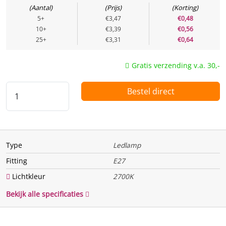
Aantal
Prijs
Korting
Energielabel
E
5+
€3,47
€0,48
10+
€3,39
€0,56
Energie
25+
€3,31
€0,64
Te vervangen vermogen
25 w
Gratis verzending v.a. 30,-
(Watt)
Bestel direct
Vermogen (Watt)
2 w
Uitgangsspanning
Spanning / voltage
220 V
Type
Ledlamp
Functie
Fitting
E27
Dimbaar
Nee
Lichtkleur
2700K
Bewegingssensor
Nee
Bekijk alle specificaties
Lichtsensor
Nee