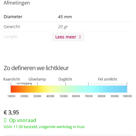
Afmetingen
Diameter
45 mm
Gewicht
20 gr
Lengte
79 mm
Lees meer
Algemeen
Product serie
Ping Pong Peer
Zo defineren we lichtkleur
Product eigenschappen
MKG
Duurzaamheid
Besparing
other 357 EUR
€
3,95
Levensduur
15000 u
Op vooraad
Levensduur L90
15000 u
Vóór 11:30 besteld, volgende werkdag in huis
Levensduur L70
15000 u