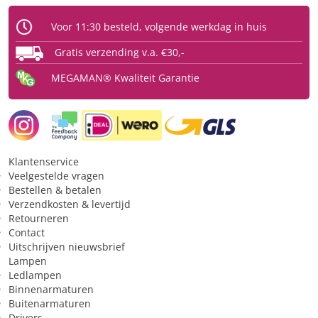
Fysiek
Voor 11:30 besteld, volgende werkdag in huis
Type
Ledlamp
Gratis verzending v.a. €30,-
Fitting
E27
MEGAMAN® Kwaliteit Garantie
Type glas
Helder
Vorm
bol
Beschermingsgraad (IP)
IP20
Klantenservice
Licht
Veelgestelde vragen
Bestellen & betalen
Kleurtype
Extra Warmwit LED Filament
Verzendkosten & levertijd
Retourneren
Lichtkleur
2700 K
Contact
Uitschrijven nieuwsbrief
Lichthoeveelheid (lumen)
250 lm
Lampen
Ledlampen
Toepassing
Binnenarmaturen
Buitenarmaturen
Geschikt voor constante
Nee
Drivers