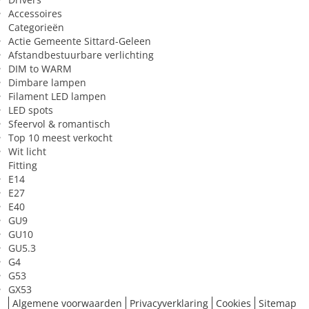
Accessoires
spanning
Categorieën
Sfeer van het licht
Sfeervol/kalm/gezellig
Actie Gemeente Sittard-Geleen
Afstandbestuurbare verlichting
DIM to WARM
Dimbare lampen
Filament LED lampen
LED spots
Sfeervol & romantisch
Top 10 meest verkocht
Wit licht
Fitting
E14
E27
E40
GU9
GU10
GU5.3
G4
G53
GX53
Algemene voorwaarden
Privacyverklaring
Cookies
Sitemap