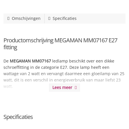
Omschijvingen
Specificaties
Productomschrijving MEGAMAN MM07167 E27
fitting
De
MEGAMAN MM07167
ledlamp beschikt over een dikke
schroeffitting in de categorie E27. Deze lamp heeft een
wattage van 2 watt en vervangt daarmee een gloeilamp van 25
watt, dit is een verschil in energieverbruik van maar liefst 23
watt.
Lees meer
De lichtsterkte wordt omschreven als erg warm licht en kan
worden vergeleken met kaarslicht en zeer sfeervolle
verlichting.
Specificaties