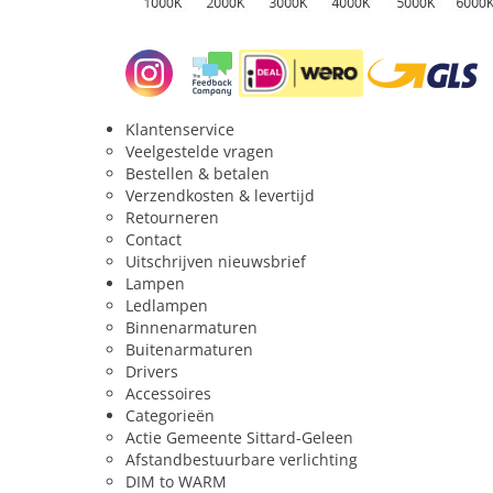
Levensduur
15000 u
Levensduur L90
15000 u
Levensduur L70
15000 u
Klantenservice
Veelgestelde vragen
Energielabel
G
Bestellen & betalen
Verzendkosten & levertijd
Energie
Retourneren
Contact
Te vervangen vermogen (Watt)
Uitschrijven nieuwsbrief
35 w
Lampen
Vermogen (Watt)
4 w
Ledlampen
Binnenarmaturen
Uitgangsspanning
AC
Buitenarmaturen
Spanning / voltage
220 V
Drivers
Accessoires
Categorieën
Functie
Actie Gemeente Sittard-Geleen
Afstandbestuurbare verlichting
Dimbaar
Nee
DIM to WARM