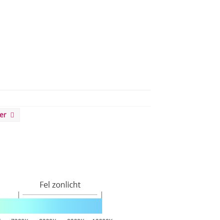
baar. Kijk voor de vernieuwde versie naar de
eer