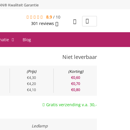
® Kwaliteit Garantie
8.9
/
10
301
reviews
matie
Blog
Niet leverbaar
Prijs
Korting
€4,30
€0,60
€4,20
€0,70
€4,10
€0,80
Gratis verzending v.a. 30,-
Ledlamp