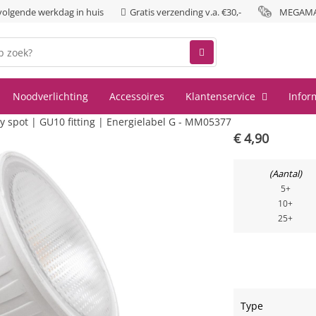
 volgende werkdag in huis
Gratis verzending v.a. €30,-
MEGAMAN
Noodverlichting
Accessoires
Klantenservice
Infor
pot | GU10 fitting | Energielabel G - MM05377
€
4,90
Aantal
5+
10+
25+
Type