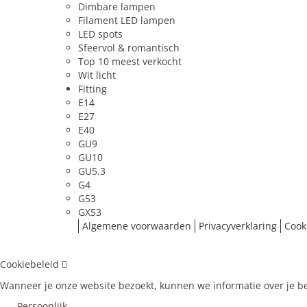
Dimbare lampen
Bewegingssensor
Nee
Filament LED lampen
LED spots
Lichtsensor
Nee
Sfeervol & romantisch
Top 10 meest verkocht
Fysiek
Wit licht
Fitting
Type
Ledlamp
E14
E27
Fitting
GU10
E40
GU9
Type glas
Mat
GU10
Vorm
spot
GU5.3
G4
Beschermingsgraad (IP)
IP20
G53
GX53
Licht
Algemene voorwaarden
Privacyverklaring
Cook
Kleurtype
warmwit
Cookiebeleid
Lichtkleur
2800 K
Wanneer je onze website bezoekt, kunnen we informatie over je be
Bundelbreedte
35 °
Persoonlijk