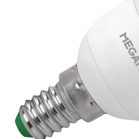
Energielabel
G
Energie
Te vervangen vermogen
25 w
(Watt)
Vermogen (Watt)
4 w
Uitgangsspanning
AC
Spanning / voltage
220 V
Functie
Dimbaar
Dim to Warm, Ja, Traploos
Bewegingssensor
Nee
Lichtsensor
Nee