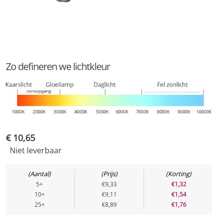
Fysiek
Type
Ledlamp
Fitting
E14
Type glas
Opaal
Zo defineren we lichtkleur
Vorm
kaars
Materiaal behuizing
Kunststof behuizing
Beschermingsgraad (IP)
IP20
Licht
€
10,65
Kleurtype
Dim to WARM
Niet leverbaar
Lichtkleur
1800 K
Aantal
Prijs
Korting
Lichthoeveelheid (lumen)
250 lm
5+
€9,33
€1,32
10+
€9,11
€1,54
Toepassing
25+
€8,89
€1,76