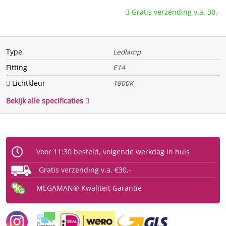
Geschikt voor constante
Nee
Gratis verzending v.a. 30,-
spanning
Sfeer van het licht
Zeer sfeervol/kaarslicht
Type
Ledlamp
Fitting
E14
Lichtkleur
1800K
Bekijk alle specificaties
Voor 11:30 besteld, volgende werkdag in huis
Gratis verzending v.a. €30,-
MEGAMAN® Kwaliteit Garantie