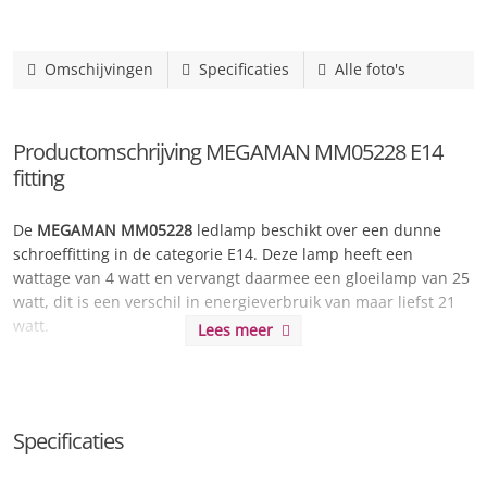
Omschijvingen
Specificaties
Alle foto's
Productomschrijving MEGAMAN MM05228 E14
fitting
De
MEGAMAN MM05228
ledlamp beschikt over een dunne
schroeffitting in de categorie E14. Deze lamp heeft een
wattage van 4 watt en vervangt daarmee een gloeilamp van 25
watt, dit is een verschil in energieverbruik van maar liefst 21
watt.
Lees meer
De lichtsterkte wordt omschreven als erg warm licht en kan
worden vergeleken met kaarslicht en zeer sfeervolle
verlichting.
Specificaties
Dit type is
dimbaar
waardoor u eenvoudig extra sfeer kunt
creëren en de hoeveelheid licht naar wens kunt aanpassen. U