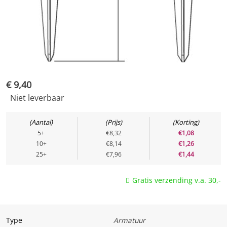
Toepassing
Geschikt voor buiten
Ja
Geschikt voor constante
Nee
spanning
€
9,40
Niet leverbaar
Aantal
Prijs
Korting
5+
€8,32
€1,08
10+
€8,14
€1,26
25+
€7,96
€1,44
Gratis verzending v.a. 30,-
Type
Armatuur