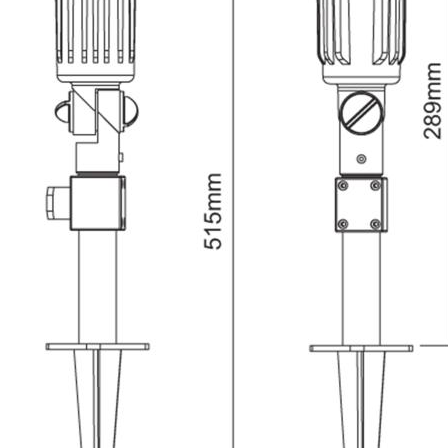
Energie
Uitgangsspanning
AC
Spanning / voltage
220 V
Functie
Dimbaar
Nee
Bewegingssensor
Nee
Lichtsensor
Nee
Fysiek
Type
Armatuur
Fitting
E27
Lamp
Niet meegeleverd